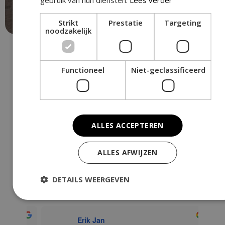
gebruik van hun diensten.
Lees verder
OVERIG
Strikt
Prestatie
Targeting
noodzakelijk
Functioneel
Niet-geclassificeerd
Wat klanten van ons
vinden
ALLES ACCEPTEREN
JM Dak en Kozijn
4.9
ALLES AFWIJZEN
Gebaseerd op 210 beoordelingen
DETAILS WEERGEVEN
beoordeel ons op
Erik Jan