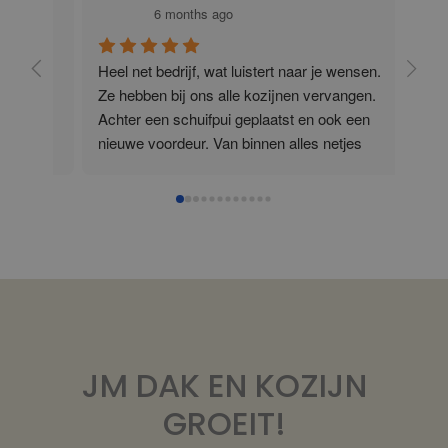
6 months ago
.
Heel net bedrijf, wat luistert naar je wensen. 
Dit z
Ze hebben bij ons alle kozijnen vervangen. 
tevr
 op 
Achter een schuifpui geplaatst en ook een 
nieuwe voordeur. Van binnen alles netjes 
afgewerkt. Daarnaast hebben ze ook het 
dakkapel opgeknapt, in totaal zijn ze bijna 2 
weken bezig geweest, maar met minimale 
overlast! Personeel is heel fijn, denken mee in 
je wensen en draaien hun hand niet om voor 
een beetje hard werken! Voor iedereen die 
erover nadenkt om wat aan zijn kozijnen te 
laten doen, zou ik aanraden JM eens te 
benaderen!
JM DAK EN KOZIJN
GROEIT!